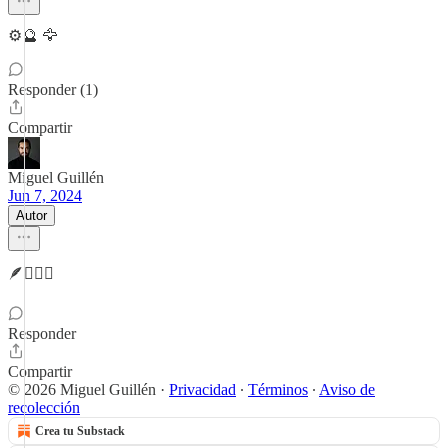
⚙️🔮 🦅
Responder (1)
Compartir
Miguel Guillén
Jun 7, 2024
Autor
🪶🧙🏼‍♂️
Responder
Compartir
© 2026 Miguel Guillén
·
Privacidad
∙
Términos
∙
Aviso de
recolección
Crea tu Substack