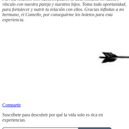
vínculo con nuestra pareja y nuestros hijos. Toma toda oportunidad,
para fortalecer y nutrir tu relación con ellos. Gracias infinitas a mi
hermano, el Camello, por conseguirme los boletos para esta
experiencia.
Compartir
Suscríbete para descubrir por qué la vida solo es rica en
experiencias.