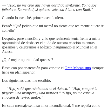
— “
Hijo, no me creo que hayas decidido invitarme. Yo no soy
futbolera. De verdad, si quieres, vete con Alan o con Raúl.”
Cuando lo escuché, primero sentí culero.
Pensé: “Qué jodido que mi mamá no siente que realmente quiero ir
con ella”.
Después, puse atención y vi lo que realmente tenía frente a mí: la
oportunidad de deshacer el nudo de nuestra relación mientras
gozamos y celebramos a México inaugurando el Mundial en el
Azteca.
¿Qué mejor oportunidad que esa?
Basta con poner atención para ver que el
Gran Mecanismo
siempre
tiene un plan superior.
Los siguientes días, me escribió:
— “Hijo, soñé que estábamos en el Azteca.” “Hijo, compré la
playera, una trompeta y una maraca.” “Hijo, no me cabe la
emoción de vivirlo juntos.”
En cada mensaje sentí su amor incondicional. Y me repetía como