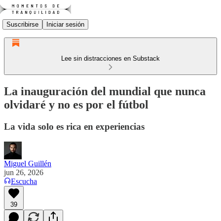
Suscribirse
Iniciar sesión
Lee sin distracciones en Substack
La inauguración del mundial que nunca
olvidaré y no es por el fútbol
La vida solo es rica en experiencias
Miguel Guillén
jun 26, 2026
Escucha
39