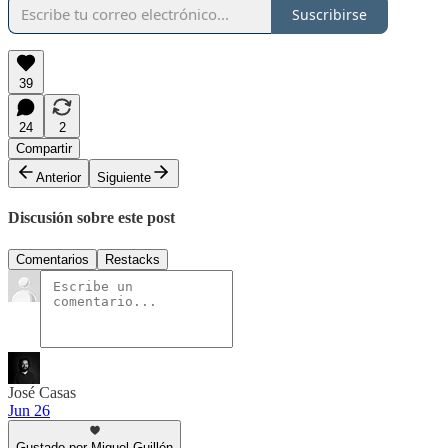
Suscribirse
39
24
2
Compartir
Anterior
Siguiente
Discusión sobre este post
Comentarios
Restacks
José Casas
Jun 26
Gustado por Miguel Guillén