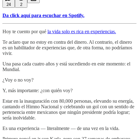
24
2
Da click aquí para escuchar en Spotify.
Hoy te cuento por qué
la vida solo es rica en experiencias.
Te aclaro que no estoy en contra del dinero. Al contrario, el dinero
es un habilitador de experiencias que, de otra forma, no podríamos
vivir.
Una pasa cada cuatro años y está sucediendo en este momento: el
Mundial.
¿Voy o no voy?
Y, más importante: ¿con quién voy?
Estar en la inauguración con 80,000 personas, elevando su energía,
cantando el Himno Nacional y celebrando un gol con un sentido de
pertenencia entre mexicanos que ningún presidente podría lograr;
sería inolvidable.
Es una experiencia — literalmente — de una vez en la vida.
Primero pensé en ir con Karla, pero con 37 semanas de embarazo