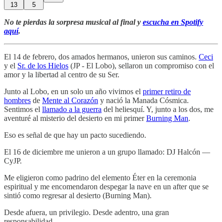
13
5
No te pierdas la sorpresa musical al final y
escucha en Spotify
aquí
.
El 14 de febrero, dos amados hermanos, unieron sus caminos.
Ceci
y el
Sr. de los Hielos
(JP - El Lobo), sellaron un compromiso con el
amor y la libertad al centro de su Ser.
Junto al Lobo, en un solo un año vivimos el
primer retiro de
hombres
de
Mente al Corazón
y nació la Manada Cósmica.
Sentimos el
llamado a la guerra
del heliesquí. Y, junto a los dos, me
aventuré al misterio del desierto en mi primer
Burning Man
.
Eso es señal de que hay un pacto sucediendo.
El 16 de diciembre me unieron a un grupo llamado: DJ Halcón —
CyJP.
Me eligieron como padrino del elemento Éter en la ceremonia
espiritual y me encomendaron despegar la nave en un after que se
sintió como regresar al desierto (Burning Man).
Desde afuera, un privilegio. Desde adentro, una gran
responsabilidad.