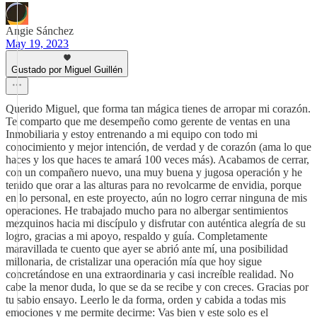
Angie Sánchez
May 19, 2023
Gustado por Miguel Guillén
Querido Miguel, que forma tan mágica tienes de arropar mi corazón.
Te comparto que me desempeño como gerente de ventas en una
Inmobiliaria y estoy entrenando a mi equipo con todo mi
conocimiento y mejor intención, de verdad y de corazón (ama lo que
haces y los que haces te amará 100 veces más). Acabamos de cerrar,
con un compañero nuevo, una muy buena y jugosa operación y he
tenido que orar a las alturas para no revolcarme de envidia, porque
en lo personal, en este proyecto, aún no logro cerrar ninguna de mis
operaciones. He trabajado mucho para no albergar sentimientos
mezquinos hacia mi discípulo y disfrutar con auténtica alegría de su
logro, gracias a mi apoyo, respaldo y guía. Completamente
maravillada te cuento que ayer se abrió ante mí, una posibilidad
millonaria, de cristalizar una operación mía que hoy sigue
concretándose en una extraordinaria y casi increíble realidad. No
cabe la menor duda, lo que se da se recibe y con creces. Gracias por
tu sabio ensayo. Leerlo le da forma, orden y cabida a todas mis
emociones y me permite decirme: Vas bien y este solo es el