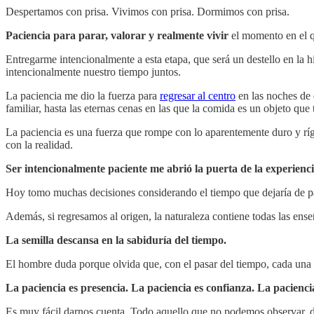
Despertamos con prisa. Vivimos con prisa. Dormimos con prisa.
Paciencia para parar, valorar y realmente vivir
el momento en el q
Entregarme intencionalmente a esta etapa, que será un destello en la h
intencionalmente nuestro tiempo juntos.
La paciencia me dio la fuerza para
regresar al centro
en las noches de 
familiar, hasta las eternas cenas en las que la comida es un objeto que 
La paciencia es una fuerza que rompe con lo aparentemente duro y ríg
con la realidad.
Ser intencionalmente paciente me abrió la puerta de la experien
Hoy tomo muchas decisiones considerando el tiempo que dejaría de pas
Además, si regresamos al origen, la naturaleza contiene todas las ense
La semilla descansa en la sabiduría del tiempo.
El hombre duda porque olvida que, con el pasar del tiempo, cada una d
La paciencia es presencia. La paciencia es confianza. La paciencia
Es muy fácil darnos cuenta. Todo aquello que no podemos observar, desc