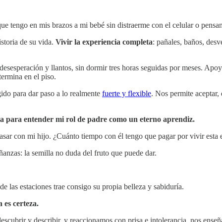
ue tengo en mis brazos a mi bebé sin distraerme con el celular o pensa
istoria de su vida.
Vivir la experiencia completa
: pañales, baños, des
desesperación y llantos, sin dormir tres horas seguidas por meses. Ap
termina en el piso.
ido para dar paso a lo realmente
fuerte y flexible
. Nos permite aceptar,
cia para entender mi rol de padre como un eterno aprendiz.
ar con mi hijo. ¿Cuánto tiempo con él tengo que pagar por vivir esta 
ñanzas: la semilla no duda del fruto que puede dar.
e las estaciones trae consigo su propia belleza y sabiduría.
 es certeza.
ubrir y describir, y reaccionamos con prisa e intolerancia, nos enseña 