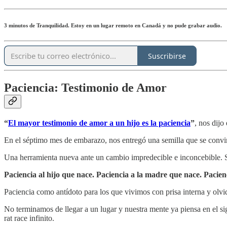
3 minutos de Tranquilidad. Estoy en un lugar remoto en Canadá y no pude grabar audio.
Suscribirse
Paciencia: Testimonio de Amor
“
El mayor testimonio de amor a un hijo es la paciencia
”
, nos dijo
En el séptimo mes de embarazo, nos entregó una semilla que se convi
Una herramienta nueva ante un cambio impredecible e inconcebible. Se
Paciencia al hijo que nace. Paciencia a la madre que nace. Pacienc
Paciencia como antídoto para los que vivimos con prisa interna y ol
No terminamos de llegar a un lugar y nuestra mente ya piensa en el sig
rat race infinito.