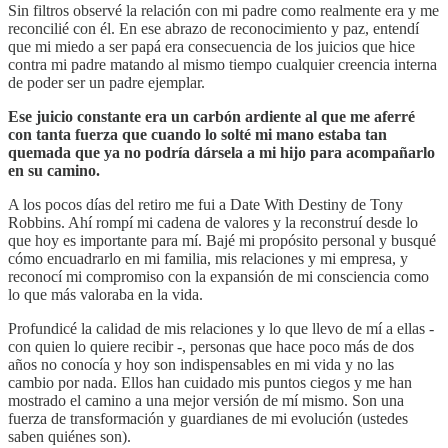
Sin filtros observé la relación con mi padre como realmente era y me
reconcilié con él. En ese abrazo de reconocimiento y paz, entendí
que mi miedo a ser papá era consecuencia de los juicios que hice
contra mi padre matando al mismo tiempo cualquier creencia interna
de poder ser un padre ejemplar.
Ese juicio constante era un carbón ardiente al que me aferré
con tanta fuerza que cuando lo solté mi mano estaba tan
quemada que ya no podría dársela a mi hijo para acompañarlo
en su camino.
A los pocos días del retiro me fui a Date With Destiny de Tony
Robbins. Ahí rompí mi cadena de valores y la reconstruí desde lo
que hoy es importante para mí. Bajé mi propósito personal y busqué
cómo encuadrarlo en mi familia, mis relaciones y mi empresa, y
reconocí mi compromiso con la expansión de mi consciencia como
lo que más valoraba en la vida.
Profundicé la calidad de mis relaciones y lo que llevo de mí a ellas -
con quien lo quiere recibir -, personas que hace poco más de dos
años no conocía y hoy son indispensables en mi vida y no las
cambio por nada. Ellos han cuidado mis puntos ciegos y me han
mostrado el camino a una mejor versión de mí mismo. Son una
fuerza de transformación y guardianes de mi evolución (ustedes
saben quiénes son).