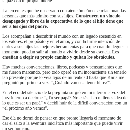
la paz con tu propia muerte.
La tercera es que he observado con atención cómo se relacionan las
personas que más admiro con sus hijos.
Construyen un vínculo
desapegado y libre de la expectativa de lo que el hijo tiene que
ser a los ojos del padre.
Los acompañan a descubrir el mundo con un legado sostenido en
los valores, el propósito y en el amor, y con la firme intención de
darles a sus hijos las mejores herramientas para que cuando llegue su
momento, puedan salir al mundo a vivirlo desde su esencia.
Les
enseñan a elegir su propio camino y quitan los obstáculos.
Hay muchas conversaciones, libros, podcasts y pensamientos que
me fueron marcando, pero todo operó en mi inconsciente sin tenerlo
tan presente porque lo veía lejos de mi realidad hasta que Karla me
preguntó por primera vez: “¿Cuándo vamos a tener hijos?”.
En el eco del silencio de la pregunta surgió en mi interior la voz del
juez interno a decirme “¿Tú ser papá? No estás listo ni tienes idea de
lo que es ser un papá” y decidí huir de la difícil conversación con un
“el próximo año vemos”.
Ese día no dormí de pensar en que pronto llegaría el momento de
dar el salto a la aventura iniciática más importante que puede vivir
un ser humano.