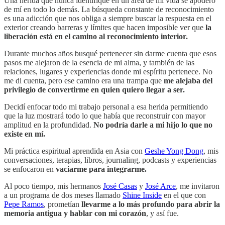
Una herida que nunca identifiqué en un área de mi vida se apoderó
de mí en todo lo demás. La búsqueda constante de reconocimiento
es una adicción que nos obliga a siempre buscar la respuesta en el
exterior creando barreras y límites que hacen imposible ver que
la
liberación está en el camino al reconocimiento interior.
Durante muchos años busqué pertenecer sin darme cuenta que esos
pasos me alejaron de la esencia de mi alma, y también de las
relaciones, lugares y experiencias donde mi espíritu pertenece. No
me di cuenta, pero ese camino era una trampa que
me alejaba del
privilegio de convertirme en quien quiero llegar a ser.
Decidí enfocar todo mi trabajo personal a esa herida permitiendo
que la luz mostrará todo lo que había que reconstruir con mayor
amplitud en la profundidad.
No podría darle a mi hijo lo que no
existe en mí.
Mi práctica espiritual aprendida en Asia con
Geshe Yong Dong
, mis
conversaciones, terapias, libros, journaling, podcasts y experiencias
se enfocaron en
vaciarme para integrarme.
Al poco tiempo, mis hermanos
José Casas
y
José Arce
, me invitaron
a un programa de dos meses llamado
Shine Inside
en el que con
Pepe Ramos
, prometían
llevarme a lo más profundo para abrir la
memoria antigua y hablar con mi corazón
, y así fue.