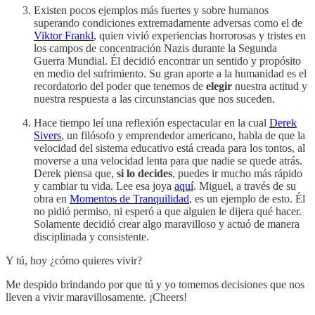
Existen pocos ejemplos más fuertes y sobre humanos
superando condiciones extremadamente adversas como el de
Viktor Frankl
, quien vivió experiencias horrorosas y tristes en
los campos de concentración Nazis durante la Segunda
Guerra Mundial. Él decidió encontrar un sentido y propósito
en medio del sufrimiento. Su gran aporte a la humanidad es el
recordatorio del poder que tenemos de
elegir
nuestra actitud y
nuestra respuesta a las circunstancias que nos suceden.
Hace tiempo leí una reflexión espectacular en la cual
Derek
Sivers
, un filósofo y emprendedor americano, habla de que la
velocidad del sistema educativo está creada para los tontos, al
moverse a una velocidad lenta para que nadie se quede atrás.
Derek piensa que,
si lo decides
, puedes ir mucho más rápido
y cambiar tu vida. Lee esa joya
aquí
. Miguel, a través de su
obra en
Momentos de Tranquilidad
, es un ejemplo de esto. Él
no pidió permiso, ni esperó a que alguien le dijera qué hacer.
Solamente decidió crear algo maravilloso y actuó de manera
disciplinada y consistente.
Y tú, hoy ¿cómo quieres vivir?
Me despido brindando por que tú y yo tomemos decisiones que nos
lleven a vivir maravillosamente. ¡Cheers!