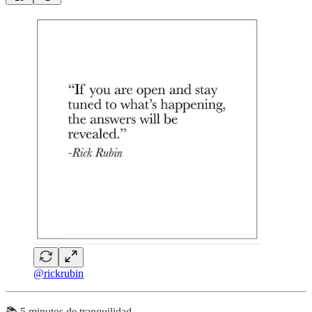
@rickrubin
📚 5 minutos de tranquilidad