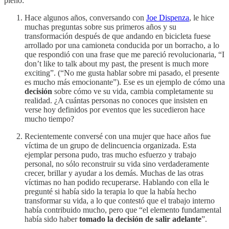
pleno:
Hace algunos años, conversando con
Joe Dispenza
, le hice
muchas preguntas sobre sus primeros años y su
transformación después de que andando en bicicleta fuese
arrollado por una camioneta conducida por un borracho, a lo
que respondió con una frase que me pareció revolucionaria, “I
don’t like to talk about my past, the present is much more
exciting”. (“No me gusta hablar sobre mi pasado, el presente
es mucho más emocionante”). Ese es un ejemplo de cómo una
decisión
sobre cómo ve su vida, cambia completamente su
realidad. ¿A cuántas personas no conoces que insisten en
verse hoy definidos por eventos que les sucedieron hace
mucho tiempo?
Recientemente conversé con una mujer que hace años fue
víctima de un grupo de delincuencia organizada. Esta
ejemplar persona pudo, tras mucho esfuerzo y trabajo
personal, no sólo reconstruir su vida sino verdaderamente
crecer, brillar y ayudar a los demás. Muchas de las otras
víctimas no han podido recuperarse. Hablando con ella le
pregunté si había sido la terapia lo que la había hecho
transformar su vida, a lo que contestó que el trabajo interno
había contribuido mucho, pero que “el elemento fundamental
había sido haber
tomado la decisión de salir adelante
”.