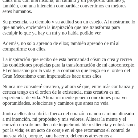
Cada uno con una historia, un camino y un propósito distinto y,
también, con una intención compartida: convertirnos en mejores
seres humanos.
Su presencia, su ejemplo y su actitud son un espejo. Al mostrarme lo
que anhelo, encienden la inspiración que me transforma para
esculpir lo que ya hay en mí y no había podido ver.
Además, no solo aprendo de ellos; también aprendo de mí al
compartirme con ellos.
La inspiración que recibo de esta hermandad cósmica crea y recrea
las condiciones propicias para la transformación de mi autoconcepto.
El entusiasmo por la vida y la confianza que tengo en el orden del
Gran Mecanismo eran impensables hace unos años.
Nunca me consideré creativo, y ahora sé que, entre más confianza y
certeza tengo en el orden de la existencia, más creativa es mi
experiencia de vida. Ahora mi mente genera conexiones para ver
oportunidades, soluciones y caminos que antes no veía.
Junto a ellos descubrí la fuerza del corazón cuando camino alineado
a mi intención, mi propósito y mis valores. Alinear la mente y el
corazón no solo nos llena de inquebrantable resiliencia y entusiasmo
por la vida; es un acto de coraje en el que retomamos el control de
nuestra vida, porque, para hacerlo, debemos atrevernos a