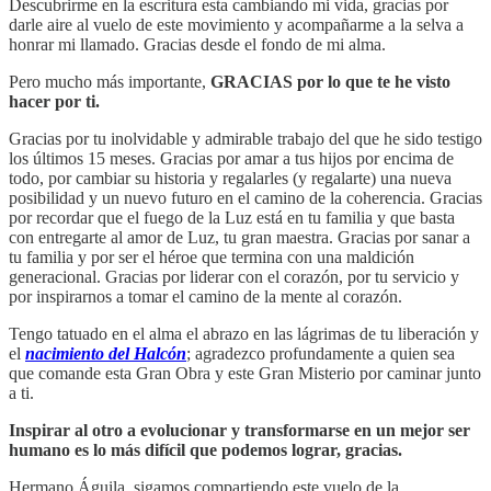
Descubrirme en la escritura esta cambiando mi vida, gracias por
darle aire al vuelo de este movimiento y acompañarme a la selva a
honrar mi llamado. Gracias desde el fondo de mi alma.
Pero mucho más importante,
GRACIAS por lo que te he visto
hacer por ti.
Gracias por tu inolvidable y admirable trabajo del que he sido testigo
los últimos 15 meses. Gracias por amar a tus hijos por encima de
todo, por cambiar su historia y regalarles (y regalarte) una nueva
posibilidad y un nuevo futuro en el camino de la coherencia. Gracias
por recordar que el fuego de la Luz está en tu familia y que basta
con entregarte al amor de Luz, tu gran maestra. Gracias por sanar a
tu familia y por ser el héroe que termina con una maldición
generacional. Gracias por liderar con el corazón, por tu servicio y
por inspirarnos a tomar el camino de la mente al corazón.
Tengo tatuado en el alma el abrazo en las lágrimas de tu liberación y
el
nacimiento del Halcón
; agradezco profundamente a quien sea
que comande esta Gran Obra y este Gran Misterio por caminar junto
a ti.
Inspirar al otro a evolucionar y transformarse en un mejor ser
humano es lo más difícil que podemos lograr, gracias.
Hermano Águila, sigamos compartiendo este vuelo de la