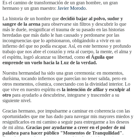
Es el camino de transformación de un gran hombre, un gran
hermano y un gran maestro:
Javier Morodo
.
La historia de un hombre que
decidió bajar al polvo, sudor y
sangre de la arena
para observarse sin filtros y descubrir lo que
más le duele, resignificar el trauma de su pasado en las historias
heredadas que más daño le han causado y perdonarse por las
incongruencias que lo aprisionaron, obligándolo a vivir en un
infierno del que no podía escapar. Así, en este hermoso y profundo
trabajo que nos abre el corazón y reta al cuerpo, la mente, el alma y
el espíritu, logró alcanzar su libertad, como
el Águila que
emprende un vuelo hacia la Luz de la verdad.
Nuestra hermandad ha sido una gran ceremonia: en momentos,
durísima, tocando infiernos que parecían no tener salida, pero en
otros momentos, cósmica, conectando con la divinidad interior. Lo
que vive en nuestro espíritu es
la intención de afilar y esculpir al
otro
para ayudarlo a descubrirse, integrarse y trascender a su
siguiente nivel.
Gracias hermano, por impulsarme a caminar en coherencia con las
oportunidades que me has dado para navegar mis mayores miedos y
resignificarlos en mi camino a seguir para entregarme a los deseos
de mi alma.
Gracias por ayudarme a creer en el poder de mi
palabra para hacer público "Momentos de Tranquilidad"
.