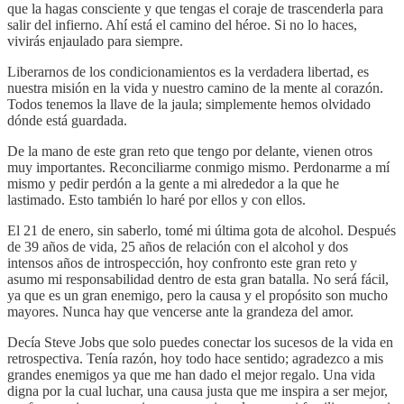
que la hagas consciente y que tengas el coraje de trascenderla para
salir del infierno. Ahí está el camino del héroe. Si no lo haces,
vivirás enjaulado para siempre.
Liberarnos de los condicionamientos es la verdadera libertad, es
nuestra misión en la vida y nuestro camino de la mente al corazón.
Todos tenemos la llave de la jaula; simplemente hemos olvidado
dónde está guardada.
De la mano de este gran reto que tengo por delante, vienen otros
muy importantes. Reconciliarme conmigo mismo. Perdonarme a mí
mismo y pedir perdón a la gente a mi alrededor a la que he
lastimado. Esto también lo haré por ellos y con ellos.
El 21 de enero, sin saberlo, tomé mi última gota de alcohol. Después
de 39 años de vida, 25 años de relación con el alcohol y dos
intensos años de introspección, hoy confronto este gran reto y
asumo mi responsabilidad dentro de esta gran batalla. No será fácil,
ya que es un gran enemigo, pero la causa y el propósito son mucho
mayores. Nunca hay que vencerse ante la grandeza del amor.
Decía Steve Jobs que solo puedes conectar los sucesos de la vida en
retrospectiva. Tenía razón, hoy todo hace sentido; agradezco a mis
grandes enemigos ya que me han dado el mejor regalo. Una vida
digna por la cual luchar, una causa justa que me inspira a ser mejor,