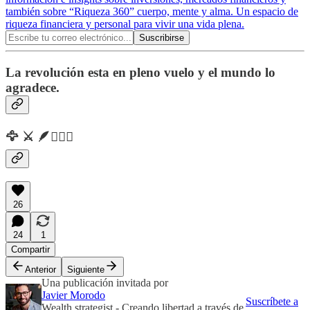
también sobre “Riqueza 360” cuerpo, mente y alma. Un espacio de
riqueza financiera y personal para vivir una vida plena.
La revolución esta en pleno vuelo y el mundo lo
agradece.
🦅 ⚔️ 🪶🧙🏼‍♂️
26
24
1
Compartir
Anterior
Siguiente
Una publicación invitada por
Javier Morodo
Suscríbete a
Wealth strategist - Creando libertad a través de