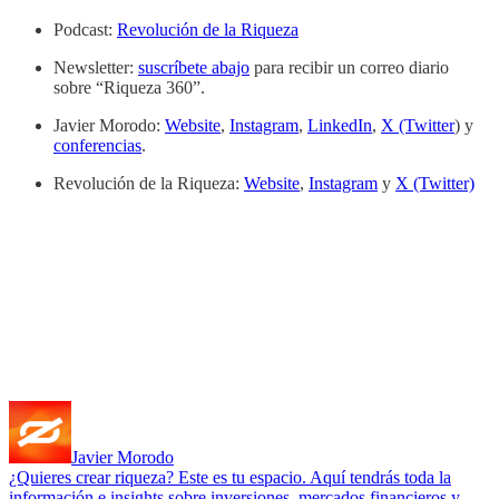
Podcast:
Revolución de la Riqueza
Newsletter:
suscríbete abajo
para recibir un correo diario
sobre “Riqueza 360”.
Javier Morodo:
Website
,
Instagram
,
LinkedIn
,
X (Twitter
) y
conferencias
.
Revolución de la Riqueza:
Website
,
Instagram
y
X (Twitter)
Javier Morodo
¿Quieres crear riqueza? Este es tu espacio. Aquí tendrás toda la
información e insights sobre inversiones, mercados financieros y