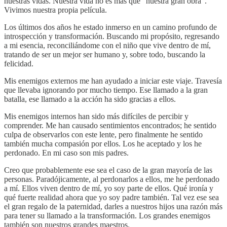
nuestras vidas. Nuestra vida no es más que “nuestra gran obra”.
Vivimos nuestra propia película.
Los últimos dos años he estado inmerso en un camino profundo de
introspección y transformación. Buscando mi propósito, regresando
a mi esencia, reconciliándome con el niño que vive dentro de mí,
tratando de ser un mejor ser humano y, sobre todo, buscando la
felicidad.
Mis enemigos externos me han ayudado a iniciar este viaje. Travesía
que llevaba ignorando por mucho tiempo. Ese llamado a la gran
batalla, ese llamado a la acción ha sido gracias a ellos.
Mis enemigos internos han sido más difíciles de percibir y
comprender. Me han causado sentimientos encontrados; he sentido
culpa de observarlos con este lente, pero finalmente he sentido
también mucha compasión por ellos. Los he aceptado y los he
perdonado. En mi caso son mis padres.
Creo que probablemente ese sea el caso de la gran mayoría de las
personas. Paradójicamente, al perdonarlos a ellos, me he perdonado
a mí. Ellos viven dentro de mí, yo soy parte de ellos. Qué ironía y
qué fuerte realidad ahora que yo soy padre también. Tal vez ese sea
el gran regalo de la paternidad, darles a nuestros hijos una razón más
para tener su llamado a la transformación. Los grandes enemigos
también son nuestros grandes maestros.