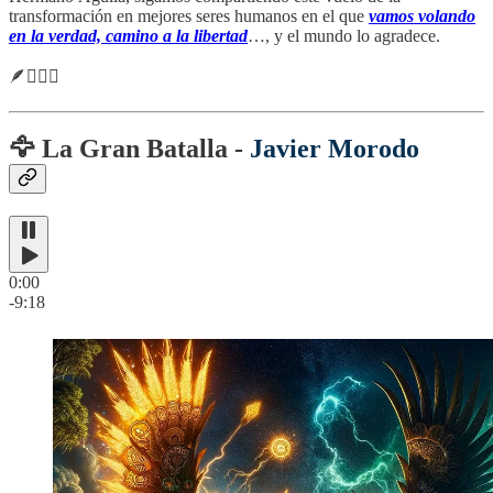
transformación en mejores seres humanos en el que
vamos volando
en la verdad, camino a la libertad
…, y el mundo lo agradece.
🪶🧙🏼‍♂️
🦅 La Gran Batalla -
Javier Morodo
0:00
-9:18