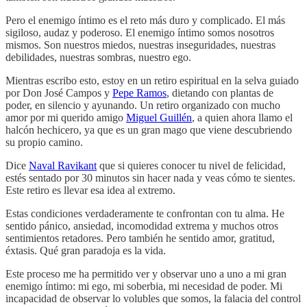
Pero el enemigo íntimo es el reto más duro y complicado. El más
sigiloso, audaz y poderoso. El enemigo íntimo somos nosotros
mismos. Son nuestros miedos, nuestras inseguridades, nuestras
debilidades, nuestras sombras, nuestro ego.
Mientras escribo esto, estoy en un retiro espiritual en la selva guiado
por Don José Campos y
Pepe Ramos
, dietando con plantas de
poder, en silencio y ayunando. Un retiro organizado con mucho
amor por mi querido amigo
Miguel Guillén
, a quien ahora llamo el
halcón hechicero, ya que es un gran mago que viene descubriendo
su propio camino.
Dice
Naval Ravikant
que si quieres conocer tu nivel de felicidad,
estés sentado por 30 minutos sin hacer nada y veas cómo te sientes.
Este retiro es llevar esa idea al extremo.
Estas condiciones verdaderamente te confrontan con tu alma. He
sentido pánico, ansiedad, incomodidad extrema y muchos otros
sentimientos retadores. Pero también he sentido amor, gratitud,
éxtasis. Qué gran paradoja es la vida.
Este proceso me ha permitido ver y observar uno a uno a mi gran
enemigo íntimo: mi ego, mi soberbia, mi necesidad de poder. Mi
incapacidad de observar lo volubles que somos, la falacia del control