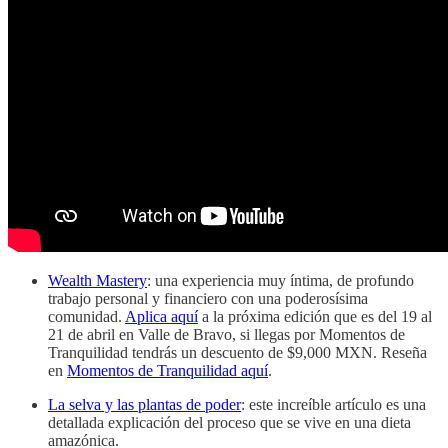
Wealth Mastery
: una experiencia muy íntima, de profundo
trabajo personal y financiero con una poderosísima
comunidad.
Aplica aquí
a la próxima edición que es del 19 al
21 de abril en Valle de Bravo, si llegas por Momentos de
Tranquilidad tendrás un descuento de $9,000 MXN. Reseña
en
Momentos de Tranquilidad aquí
.
La selva y las plantas de poder
: este increíble artículo es una
detallada explicación del proceso que se vive en una dieta
amazónica.