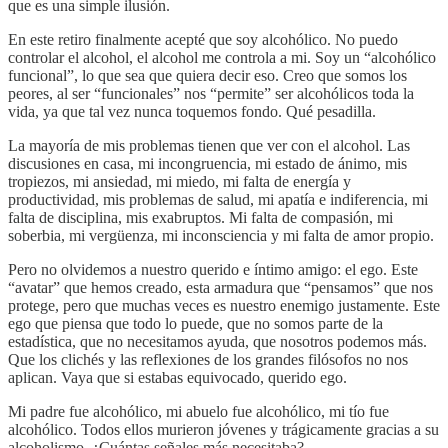
que es una simple ilusión.
En este retiro finalmente acepté que soy alcohólico. No puedo
controlar el alcohol, el alcohol me controla a mi. Soy un “alcohólico
funcional”, lo que sea que quiera decir eso. Creo que somos los
peores, al ser “funcionales” nos “permite” ser alcohólicos toda la
vida, ya que tal vez nunca toquemos fondo. Qué pesadilla.
La mayoría de mis problemas tienen que ver con el alcohol. Las
discusiones en casa, mi incongruencia, mi estado de ánimo, mis
tropiezos, mi ansiedad, mi miedo, mi falta de energía y
productividad, mis problemas de salud, mi apatía e indiferencia, mi
falta de disciplina, mis exabruptos. Mi falta de compasión, mi
soberbia, mi vergüenza, mi inconsciencia y mi falta de amor propio.
Pero no olvidemos a nuestro querido e íntimo amigo: el ego. Este
“avatar” que hemos creado, esta armadura que “pensamos” que nos
protege, pero que muchas veces es nuestro enemigo justamente. Este
ego que piensa que todo lo puede, que no somos parte de la
estadística, que no necesitamos ayuda, que nosotros podemos más.
Que los clichés y las reflexiones de los grandes filósofos no nos
aplican. Vaya que si estabas equivocado, querido ego.
Mi padre fue alcohólico, mi abuelo fue alcohólico, mi tío fue
alcohólico. Todos ellos murieron jóvenes y trágicamente gracias a su
alcoholismo. ¿Cuántas señales más necesitaba?