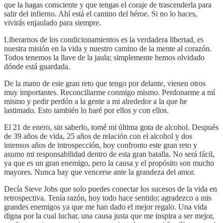
que la hagas consciente y que tengas el coraje de trascenderla para
salir del infierno. Ahí está el camino del héroe. Si no lo haces,
vivirás enjaulado para siempre.
Liberarnos de los condicionamientos es la verdadera libertad, es
nuestra misión en la vida y nuestro camino de la mente al corazón.
Todos tenemos la llave de la jaula; simplemente hemos olvidado
dónde está guardada.
De la mano de este gran reto que tengo por delante, vienen otros
muy importantes. Reconciliarme conmigo mismo. Perdonarme a mí
mismo y pedir perdón a la gente a mi alrededor a la que he
lastimado. Esto también lo haré por ellos y con ellos.
El 21 de enero, sin saberlo, tomé mi última gota de alcohol. Después
de 39 años de vida, 25 años de relación con el alcohol y dos
intensos años de introspección, hoy confronto este gran reto y
asumo mi responsabilidad dentro de esta gran batalla. No será fácil,
ya que es un gran enemigo, pero la causa y el propósito son mucho
mayores. Nunca hay que vencerse ante la grandeza del amor.
Decía Steve Jobs que solo puedes conectar los sucesos de la vida en
retrospectiva. Tenía razón, hoy todo hace sentido; agradezco a mis
grandes enemigos ya que me han dado el mejor regalo. Una vida
digna por la cual luchar, una causa justa que me inspira a ser mejor,