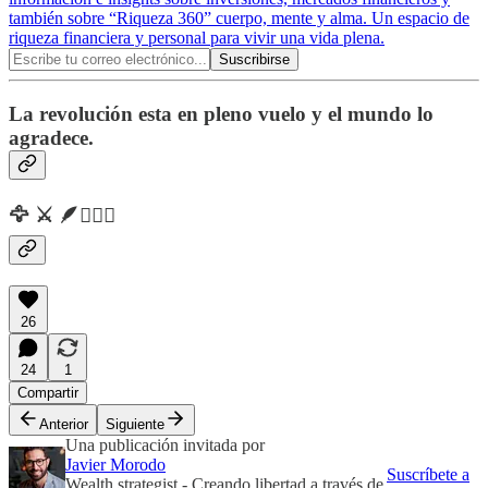
también sobre “Riqueza 360” cuerpo, mente y alma. Un espacio de
riqueza financiera y personal para vivir una vida plena.
La revolución esta en pleno vuelo y el mundo lo
agradece.
🦅 ⚔️ 🪶🧙🏼‍♂️
26
24
1
Compartir
Anterior
Siguiente
Una publicación invitada por
Javier Morodo
Suscríbete a
Wealth strategist - Creando libertad a través de