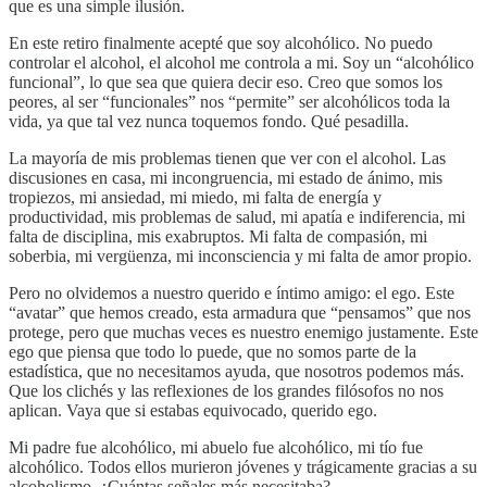
que es una simple ilusión.
En este retiro finalmente acepté que soy alcohólico. No puedo
controlar el alcohol, el alcohol me controla a mi. Soy un “alcohólico
funcional”, lo que sea que quiera decir eso. Creo que somos los
peores, al ser “funcionales” nos “permite” ser alcohólicos toda la
vida, ya que tal vez nunca toquemos fondo. Qué pesadilla.
La mayoría de mis problemas tienen que ver con el alcohol. Las
discusiones en casa, mi incongruencia, mi estado de ánimo, mis
tropiezos, mi ansiedad, mi miedo, mi falta de energía y
productividad, mis problemas de salud, mi apatía e indiferencia, mi
falta de disciplina, mis exabruptos. Mi falta de compasión, mi
soberbia, mi vergüenza, mi inconsciencia y mi falta de amor propio.
Pero no olvidemos a nuestro querido e íntimo amigo: el ego. Este
“avatar” que hemos creado, esta armadura que “pensamos” que nos
protege, pero que muchas veces es nuestro enemigo justamente. Este
ego que piensa que todo lo puede, que no somos parte de la
estadística, que no necesitamos ayuda, que nosotros podemos más.
Que los clichés y las reflexiones de los grandes filósofos no nos
aplican. Vaya que si estabas equivocado, querido ego.
Mi padre fue alcohólico, mi abuelo fue alcohólico, mi tío fue
alcohólico. Todos ellos murieron jóvenes y trágicamente gracias a su
alcoholismo. ¿Cuántas señales más necesitaba?