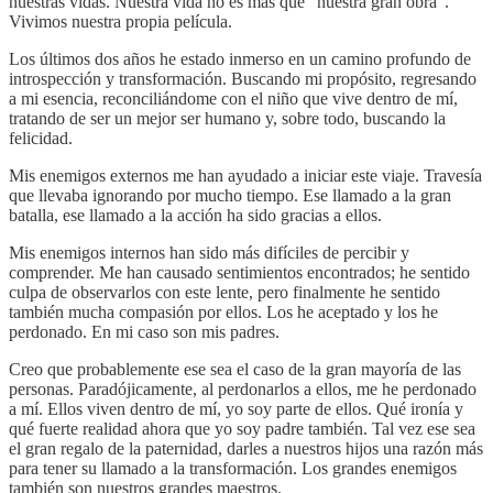
nuestras vidas. Nuestra vida no es más que “nuestra gran obra”.
Vivimos nuestra propia película.
Los últimos dos años he estado inmerso en un camino profundo de
introspección y transformación. Buscando mi propósito, regresando
a mi esencia, reconciliándome con el niño que vive dentro de mí,
tratando de ser un mejor ser humano y, sobre todo, buscando la
felicidad.
Mis enemigos externos me han ayudado a iniciar este viaje. Travesía
que llevaba ignorando por mucho tiempo. Ese llamado a la gran
batalla, ese llamado a la acción ha sido gracias a ellos.
Mis enemigos internos han sido más difíciles de percibir y
comprender. Me han causado sentimientos encontrados; he sentido
culpa de observarlos con este lente, pero finalmente he sentido
también mucha compasión por ellos. Los he aceptado y los he
perdonado. En mi caso son mis padres.
Creo que probablemente ese sea el caso de la gran mayoría de las
personas. Paradójicamente, al perdonarlos a ellos, me he perdonado
a mí. Ellos viven dentro de mí, yo soy parte de ellos. Qué ironía y
qué fuerte realidad ahora que yo soy padre también. Tal vez ese sea
el gran regalo de la paternidad, darles a nuestros hijos una razón más
para tener su llamado a la transformación. Los grandes enemigos
también son nuestros grandes maestros.