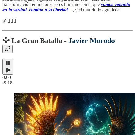
transformación en mejores seres humanos en el que
vamos volando
en la verdad, camino a la libertad
…, y el mundo lo agradece.
🪶🧙🏼‍♂️
🦅 La Gran Batalla -
Javier Morodo
0:00
-9:18