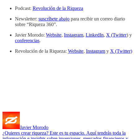
Podcast:
Revolución de la Riqueza
Newsletter:
suscríbete abajo
para recibir un correo diario
sobre “Riqueza 360”.
Javier Morodo:
Website
,
Instagram
,
LinkedIn
,
X (Twitter
) y
conferencias
.
Revolución de la Riqueza:
Website
,
Instagram
y
X (Twitter)
Javier Morodo
¿Quieres crear riqueza? Este es tu espacio. Aquí tendrás toda la
información e insights sobre inversiones, mercados financieros y