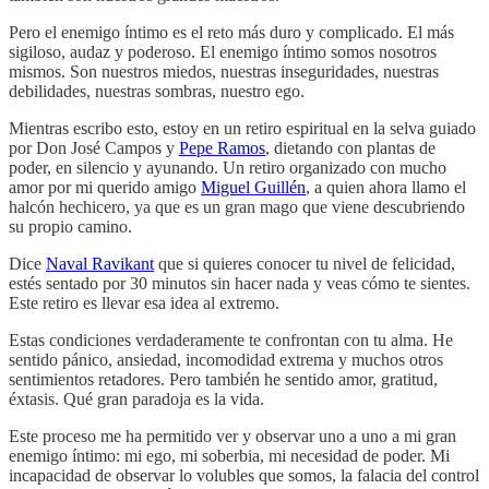
Pero el enemigo íntimo es el reto más duro y complicado. El más
sigiloso, audaz y poderoso. El enemigo íntimo somos nosotros
mismos. Son nuestros miedos, nuestras inseguridades, nuestras
debilidades, nuestras sombras, nuestro ego.
Mientras escribo esto, estoy en un retiro espiritual en la selva guiado
por Don José Campos y
Pepe Ramos
, dietando con plantas de
poder, en silencio y ayunando. Un retiro organizado con mucho
amor por mi querido amigo
Miguel Guillén
, a quien ahora llamo el
halcón hechicero, ya que es un gran mago que viene descubriendo
su propio camino.
Dice
Naval Ravikant
que si quieres conocer tu nivel de felicidad,
estés sentado por 30 minutos sin hacer nada y veas cómo te sientes.
Este retiro es llevar esa idea al extremo.
Estas condiciones verdaderamente te confrontan con tu alma. He
sentido pánico, ansiedad, incomodidad extrema y muchos otros
sentimientos retadores. Pero también he sentido amor, gratitud,
éxtasis. Qué gran paradoja es la vida.
Este proceso me ha permitido ver y observar uno a uno a mi gran
enemigo íntimo: mi ego, mi soberbia, mi necesidad de poder. Mi
incapacidad de observar lo volubles que somos, la falacia del control