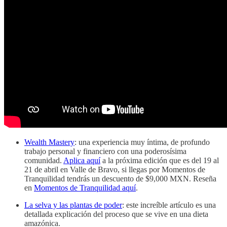
Wealth Mastery
: una experiencia muy íntima, de profundo
trabajo personal y financiero con una poderosísima
comunidad.
Aplica aquí
a la próxima edición que es del 19 al
21 de abril en Valle de Bravo, si llegas por Momentos de
Tranquilidad tendrás un descuento de $9,000 MXN. Reseña
en
Momentos de Tranquilidad aquí
.
La selva y las plantas de poder
: este increíble artículo es una
detallada explicación del proceso que se vive en una dieta
amazónica.