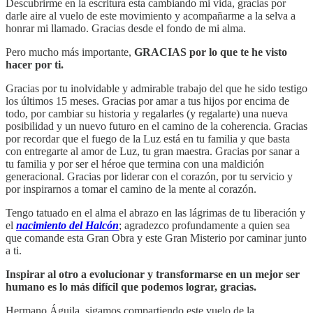
Descubrirme en la escritura esta cambiando mi vida, gracias por
darle aire al vuelo de este movimiento y acompañarme a la selva a
honrar mi llamado. Gracias desde el fondo de mi alma.
Pero mucho más importante,
GRACIAS por lo que te he visto
hacer por ti.
Gracias por tu inolvidable y admirable trabajo del que he sido testigo
los últimos 15 meses. Gracias por amar a tus hijos por encima de
todo, por cambiar su historia y regalarles (y regalarte) una nueva
posibilidad y un nuevo futuro en el camino de la coherencia. Gracias
por recordar que el fuego de la Luz está en tu familia y que basta
con entregarte al amor de Luz, tu gran maestra. Gracias por sanar a
tu familia y por ser el héroe que termina con una maldición
generacional. Gracias por liderar con el corazón, por tu servicio y
por inspirarnos a tomar el camino de la mente al corazón.
Tengo tatuado en el alma el abrazo en las lágrimas de tu liberación y
el
nacimiento del Halcón
; agradezco profundamente a quien sea
que comande esta Gran Obra y este Gran Misterio por caminar junto
a ti.
Inspirar al otro a evolucionar y transformarse en un mejor ser
humano es lo más difícil que podemos lograr, gracias.
Hermano Águila, sigamos compartiendo este vuelo de la