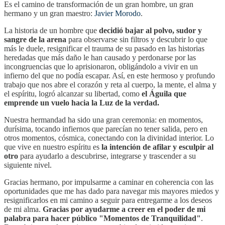
Es el camino de transformación de un gran hombre, un gran
hermano y un gran maestro:
Javier Morodo
.
La historia de un hombre que
decidió bajar al polvo, sudor y
sangre de la arena
para observarse sin filtros y descubrir lo que
más le duele, resignificar el trauma de su pasado en las historias
heredadas que más daño le han causado y perdonarse por las
incongruencias que lo aprisionaron, obligándolo a vivir en un
infierno del que no podía escapar. Así, en este hermoso y profundo
trabajo que nos abre el corazón y reta al cuerpo, la mente, el alma y
el espíritu, logró alcanzar su libertad, como
el Águila que
emprende un vuelo hacia la Luz de la verdad.
Nuestra hermandad ha sido una gran ceremonia: en momentos,
durísima, tocando infiernos que parecían no tener salida, pero en
otros momentos, cósmica, conectando con la divinidad interior. Lo
que vive en nuestro espíritu es
la intención de afilar y esculpir al
otro
para ayudarlo a descubrirse, integrarse y trascender a su
siguiente nivel.
Gracias hermano, por impulsarme a caminar en coherencia con las
oportunidades que me has dado para navegar mis mayores miedos y
resignificarlos en mi camino a seguir para entregarme a los deseos
de mi alma.
Gracias por ayudarme a creer en el poder de mi
palabra para hacer público "Momentos de Tranquilidad"
.