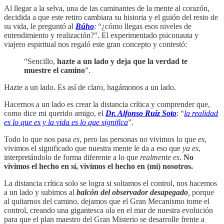
Al llegar a la selva, una de las caminantes de la mente al corazón,
decidida a que este retiro cambiara su historia y el guión del resto de
su vida, le preguntó al
Búho
: “¿cómo llegas esos niveles de
entendimiento y realización?”. El experimentado psiconauta y
viajero espiritual nos regaló este gran concepto y contestó:
“Sencillo,
hazte a un lado y deja que la verdad te
muestre el camino
”.
Hazte a un lado. Es así de claro, hagámonos a un lado.
Hacernos a un lado es crear la distancia crítica y comprender que,
como dice mi querido amigo, el
Dr. Alfonso Ruíz Soto
: “
la realidad
es lo que es y la vida es lo que significa
”.
Todo lo que nos pasa
es
, pero las personas no vivimos lo que
es
,
vivimos el significado que nuestra mente le da a eso que
ya es
,
interpretándolo de forma diferente a lo que
realmente es
.
No
vivimos el hecho en sí, vivimos el hecho en (mí) nosotros.
La distancia crítica solo se logra si soltamos el control, nos hacemos
a un lado y subimos al
balcón del observador desapegado
,
porque
al quitarnos del camino, dejamos que el Gran Mecanismo tome el
control, creando una gigantesca ola en el mar de nuestra evolución
para que el plan maestro del Gran Misterio se desarrolle frente a