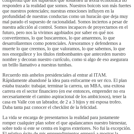
comprendí que los supuestos que sostienen la teoría económica no
responden a la realidad que somos. Nuestros boicots son más fuertes
que nuestros potenciales; nuestras emociones influyen en la
profundidad de nuestras conductas como un huracán que deja muy
mal parado el supuesto de racionalidad. Somos inciertos a pesar de
nuestra adicción al control. Somos incapaces de proyectarnos en el
futuro, pero nos la vivimos agobiados por saber en qué nos
convertiremos, lo que buscaremos, lo que amaremos, lo que
desarrollaremos como potenciales. Atesoramos y defendemos a
muerte lo que creemos, lo que valoramos, lo que sabemos, lo que
nos enorgullece y los títulos rimbombantes que anteceden nuestro
nombre y decoran nuestro currículo, como si algo de eso asegurara
un brillo llamativo a nuestras tumbas.
Recuerdo mis anhelos presidenciales al entrar al ITAM.
Rápidamente abandoné la idea para enfocarme en ser rico. El plan
estaba trazado: trabajar, terminar la carrera, un MBA, una exitosa
carrera en el sector financiero (en ese entonces, emprender no era
necesariamente el camino aspiracional de los ambiciosos), tener la
casa en Valle con un labrador, de 2 a 3 hijos y mi esposa trofeo.
Daba tanta paz conocer el checklist de la felicidad.
La vida se encarga de presentarnos la realidad para justamente
romper cualquier plan sobre el que apalancamos nuestro bienestar,
sobre todo si este se centra en logros exteriores. No fui la excepción.
El relativo éxito de mis emprendimientos empezó a mostrar la