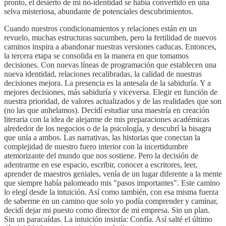
pronto, el desierto de mi no-identidad se había convertido en una
selva misteriosa, abundante de potenciales descubrimientos.
Cuando nuestros condicionamientos y relaciones están en un
revuelo, muchas estructuras sucumben, pero la fertilidad de nuevos
caminos inspira a abandonar nuestras versiones caducas. Entonces,
la tercera etapa se consolida en la manera en que tomamos
decisiones. Con nuevas líneas de programación que establecen una
nueva identidad, relaciones recalibradas, la calidad de nuestras
decisiones mejora. La presencia es la antesala de la sabiduría. Y a
mejores decisiones, más sabiduría y viceversa. Elegir en función de
nuestra prioridad, de valores actualizados y de las realidades que son
(no las que anhelamos). Decidí estudiar una maestría en creación
literaria con la idea de alejarme de mis preparaciones académicas
alrededor de los negocios o de la psicología, y descubrí la bisagra
que unía a ambos. Las narrativas, las historias que conectan la
complejidad de nuestro fuero interior con la incertidumbre
atemorizante del mundo que nos sostiene. Pero la decisión de
adentrarme en ese espacio, escribir, conocer a escritores, leer,
aprender de maestros geniales, venía de un lugar diferente a la mente
que siempre había palomeado mis "pasos importantes". Este camino
lo elegí desde la intuición. Así como también, con esa misma fuerza
de saberme en un camino que solo yo podía comprender y caminar,
decidí dejar mi puesto como director de mi empresa. Sin un plan.
Sin un paracaídas. La intuición insistía: Confía. Así salté el último