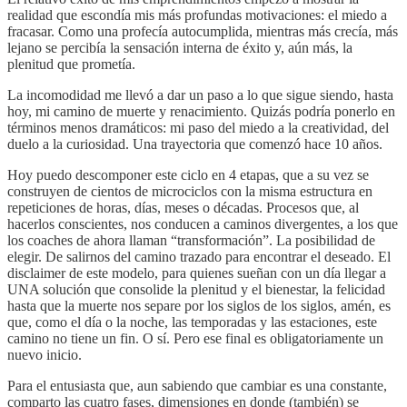
realidad que escondía mis más profundas motivaciones: el miedo a
fracasar. Como una profecía autocumplida, mientras más crecía, más
lejano se percibía la sensación interna de éxito y, aún más, la
plenitud que prometía.
La incomodidad me llevó a dar un paso a lo que sigue siendo, hasta
hoy, mi camino de muerte y renacimiento. Quizás podría ponerlo en
términos menos dramáticos: mi paso del miedo a la creatividad, del
duelo a la curiosidad. Una trayectoria que comenzó hace 10 años.
Hoy puedo descomponer este ciclo en 4 etapas, que a su vez se
construyen de cientos de microciclos con la misma estructura en
repeticiones de horas, días, meses o décadas. Procesos que, al
hacerlos conscientes, nos conducen a caminos divergentes, a los que
los coaches de ahora llaman “transformación”. La posibilidad de
elegir. De salirnos del camino trazado para encontrar el deseado. El
disclaimer de este modelo, para quienes sueñan con un día llegar a
UNA solución que consolide la plenitud y el bienestar, la felicidad
hasta que la muerte nos separe por los siglos de los siglos, amén, es
que, como el día o la noche, las temporadas y las estaciones, este
camino no tiene un fin. O sí. Pero ese final es obligatoriamente un
nuevo inicio.
Para el entusiasta que, aun sabiendo que cambiar es una constante,
comparto las cuatro fases, dimensiones en donde (también) se