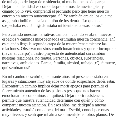
de trabajo, o de lugar de residencia, ni mucho menos de pareja.
Dejar una identidad es como desprendernos de nuestra piel, y
cuando yo lo viví, comprendí el profundo peso que tiene nuestro
entorno en nuestro autoconcepto. Sí. Yo también era de los que me
aseguraba indiferente a la opinión de los demás. Lo que no
sospechaba es cuán ligada estaba mi identidad a esos “otros”.
Pero cuando nuestras narrativas cambian, cuando se abren nuevos
espacios y caminos insospechados estimulan nuestra conciencia, ahí
es cuando llega la segunda etapa de la muerte/renacimiento: las
relaciones. Observar nuestros condicionamientos y querer incorporar
(llevar al cuerpo) nuestro proyecto de autenticidad sin cambiar
nuestras relaciones, no fragua. Personas, objetos, substancias,
narrativas, ambiciones. Pareja, familia, alcohol, trabajo. ¿Qué muere,
qué sembramos?
En mi camino descubrí que durante años mi presencia estaba en
lugares y situaciones muy alejados de donde sospechaba debía estar.
Encontrar un camino implica dejar morir apegos para permitir el
florecimiento auténtico de las pasiones (esas que nos hacen
emocionarnos como niños chiquitos). Dejar morir resistencias
permite que nuestra autenticidad determine con quién y cómo
compartir nuestra atención. En esos años, me dediqué a nuevas
actividades, estudié como loco, leí más. Escribí, conocí personas
muy diversas y sentí que mi alma se alimentaba en otros planos. De