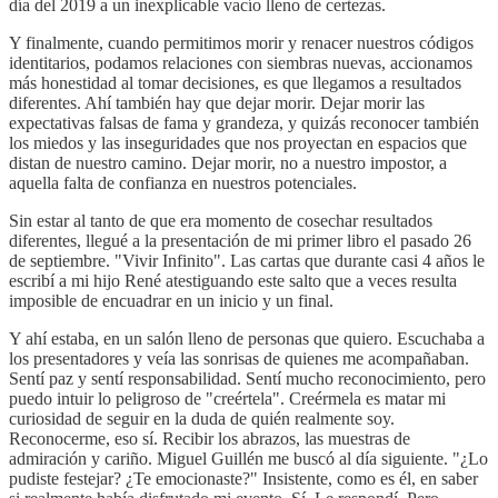
día del 2019 a un inexplicable vacío lleno de certezas.
Y finalmente, cuando permitimos morir y renacer nuestros códigos
identitarios, podamos relaciones con siembras nuevas, accionamos
más honestidad al tomar decisiones, es que llegamos a resultados
diferentes. Ahí también hay que dejar morir. Dejar morir las
expectativas falsas de fama y grandeza, y quizás reconocer también
los miedos y las inseguridades que nos proyectan en espacios que
distan de nuestro camino. Dejar morir, no a nuestro impostor, a
aquella falta de confianza en nuestros potenciales.
Sin estar al tanto de que era momento de cosechar resultados
diferentes, llegué a la presentación de mi primer libro el pasado 26
de septiembre. "Vivir Infinito". Las cartas que durante casi 4 años le
escribí a mi hijo René atestiguando este salto que a veces resulta
imposible de encuadrar en un inicio y un final.
Y ahí estaba, en un salón lleno de personas que quiero. Escuchaba a
los presentadores y veía las sonrisas de quienes me acompañaban.
Sentí paz y sentí responsabilidad. Sentí mucho reconocimiento, pero
puedo intuir lo peligroso de "creértela". Creérmela es matar mi
curiosidad de seguir en la duda de quién realmente soy.
Reconocerme, eso sí. Recibir los abrazos, las muestras de
admiración y cariño. Miguel Guillén me buscó al día siguiente. "¿Lo
pudiste festejar? ¿Te emocionaste?" Insistente, como es él, en saber