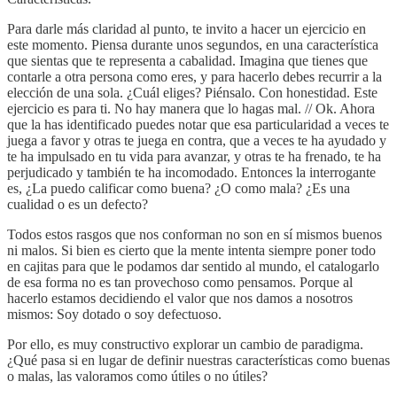
Para darle más claridad al punto, te invito a hacer un ejercicio en
este momento. Piensa durante unos segundos, en una característica
que sientas que te representa a cabalidad. Imagina que tienes que
contarle a otra persona como eres, y para hacerlo debes recurrir a la
elección de una sola. ¿Cuál eliges? Piénsalo. Con honestidad. Este
ejercicio es para ti. No hay manera que lo hagas mal. // Ok. Ahora
que la has identificado puedes notar que esa particularidad a veces te
juega a favor y otras te juega en contra, que a veces te ha ayudado y
te ha impulsado en tu vida para avanzar, y otras te ha frenado, te ha
perjudicado y también te ha incomodado. Entonces la interrogante
es, ¿La puedo calificar como buena? ¿O como mala? ¿Es una
cualidad o es un defecto?
Todos estos rasgos que nos conforman no son en sí mismos buenos
ni malos. Si bien es cierto que la mente intenta siempre poner todo
en cajitas para que le podamos dar sentido al mundo, el catalogarlo
de esa forma no es tan provechoso como pensamos. Porque al
hacerlo estamos decidiendo el valor que nos damos a nosotros
mismos: Soy dotado o soy defectuoso.
Por ello, es muy constructivo explorar un cambio de paradigma.
¿Qué pasa si en lugar de definir nuestras características como buenas
o malas, las valoramos como útiles o no útiles?