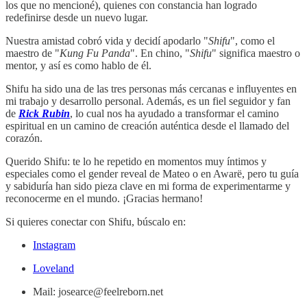
los que no mencioné), quienes con constancia han logrado
redefinirse desde un nuevo lugar.
Nuestra amistad cobró vida y decidí apodarlo "
Shifu
", como el
maestro de "
Kung Fu Panda
". En chino, "
Shifu
" significa maestro o
mentor, y así es como hablo de él.
Shifu ha sido una de las tres personas más cercanas e influyentes en
mi trabajo y desarrollo personal. Además, es un fiel seguidor y fan
de
Rick Rubin
, lo cual nos ha ayudado a transformar el camino
espiritual en un camino de creación auténtica desde el llamado del
corazón.
Querido Shifu: te lo he repetido en momentos muy íntimos y
especiales como el gender reveal de Mateo o en Awarë, pero tu guía
y sabiduría han sido pieza clave en mi forma de experimentarme y
reconocerme en el mundo. ¡Gracias hermano!
Si quieres conectar con Shifu, búscalo en:
Instagram
Loveland
Mail: josearce@feelreborn.net