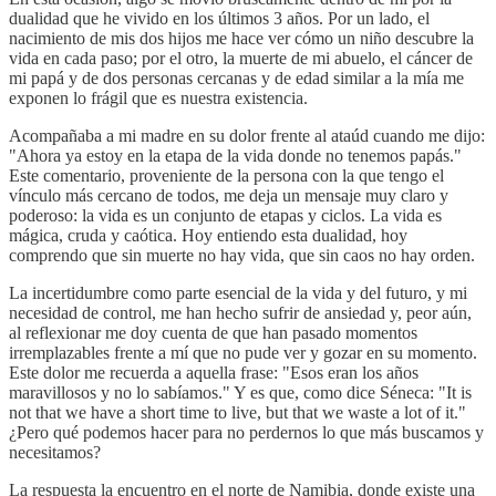
dualidad que he vivido en los últimos 3 años. Por un lado, el
nacimiento de mis dos hijos me hace ver cómo un niño descubre la
vida en cada paso; por el otro, la muerte de mi abuelo, el cáncer de
mi papá y de dos personas cercanas y de edad similar a la mía me
exponen lo frágil que es nuestra existencia.
Acompañaba a mi madre en su dolor frente al ataúd cuando me dijo:
"Ahora ya estoy en la etapa de la vida donde no tenemos papás."
Este comentario, proveniente de la persona con la que tengo el
vínculo más cercano de todos, me deja un mensaje muy claro y
poderoso: la vida es un conjunto de etapas y ciclos. La vida es
mágica, cruda y caótica. Hoy entiendo esta dualidad, hoy
comprendo que sin muerte no hay vida, que sin caos no hay orden.
La incertidumbre como parte esencial de la vida y del futuro, y mi
necesidad de control, me han hecho sufrir de ansiedad y, peor aún,
al reflexionar me doy cuenta de que han pasado momentos
irremplazables frente a mí que no pude ver y gozar en su momento.
Este dolor me recuerda a aquella frase: "Esos eran los años
maravillosos y no lo sabíamos." Y es que, como dice Séneca: "It is
not that we have a short time to live, but that we waste a lot of it."
¿Pero qué podemos hacer para no perdernos lo que más buscamos y
necesitamos?
La respuesta la encuentro en el norte de Namibia, donde existe una