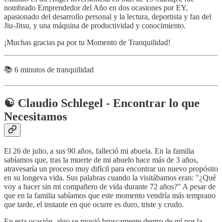
nombrado Emprendedor del Año en dos ocasiones por EY,
apasionado del desarrollo personal y la lectura, deportista y fan del
Jiu-Jitsu, y una máquina de productividad y conocimiento.
¡Muchas gracias pa por tu Momento de Tranquilidad!
📚 6 minutos de tranquilidad
☯️ Claudio Schlegel - Encontrar lo que
Necesitamos
El 26 de julio, a sus 90 años, falleció mi abuela. En la familia
sabíamos que, tras la muerte de mi abuelo hace más de 3 años,
atravesaría un proceso muy difícil para encontrar un nuevo propósito
en su longeva vida. Sus palabras cuando la visitábamos eran: "¿Qué
voy a hacer sin mi compañero de vida durante 72 años?" A pesar de
que en la familia sabíamos que este momento vendría más temprano
que tarde, el instante en que ocurre es duro, triste y crudo.
En esta ocasión, algo se movió bruscamente dentro de mí por la