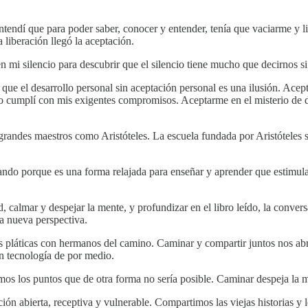
ntendí que para poder saber, conocer y entender, tenía que vaciarme y
 liberación llegó la aceptación.
n mi silencio para descubrir que el silencio tiene mucho que decirnos s
que el desarrollo personal sin aceptación personal es una ilusión. Acep
 cumplí con mis exigentes compromisos. Aceptarme en el misterio de de
 grandes maestros como Aristóteles. La escuela fundada por Aristóteles s
ndo porque es una forma relajada para enseñar y aprender que estimula 
d, calmar y despejar la mente, y profundizar en el libro leído, la conv
a nueva perspectiva.
láticas con hermanos del camino. Caminar y compartir juntos nos abre 
in tecnología de por medio.
amos los puntos que de otra forma no sería posible. Caminar despeja la 
n abierta, receptiva y vulnerable. Compartimos las viejas historias y l