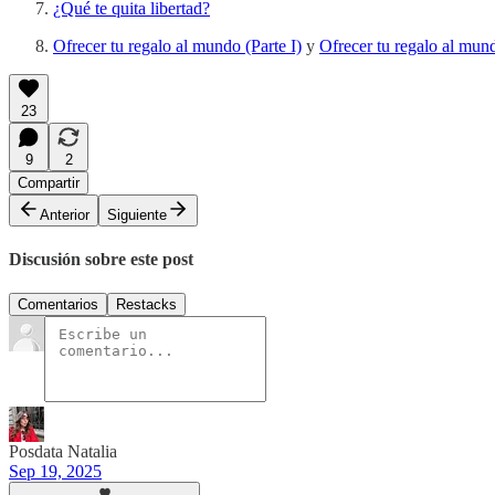
¿Qué te quita libertad?
Ofrecer tu regalo al mundo (Parte I)
y
Ofrecer tu regalo al mund
23
9
2
Compartir
Anterior
Siguiente
Discusión sobre este post
Comentarios
Restacks
Posdata Natalia
Sep 19, 2025