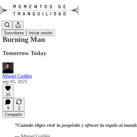
Suscribirse
Iniciar sesión
Burning Man
Tomorrow Today
Miguel Guillén
sep 05, 2025
23
9
2
Compartir
“Cuando eliges vivir tu propósito y ofrecer tu regalo al mundo
—
Miguel Guillén