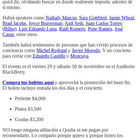
quick fix
, olvidando buscar en donde realmente importa: adentro de
sí mismo.
Habrá speakers como
Nathaly Marcus
,
Sara Gottfried
,
Jamie Wheal
,
Brad Jacobs
,
Joyce Braverman
,
Anil Seth
,
Juan Carlos Torres
(Búho)
,
Luis Eduardo Luna
,
Raúl Romero
,
Pepe Ramos
,
José
Casas
, entre otros.
También habrá testimonios de personas que han vivido procesos de
conciencia como
Michel Rojkind
y
Javier Morodo
. Y un concierto
para cerrar con
Eduardo Castillo
y
Moncaya
.
El evento es el viernes 29 y sábado 30 de noviembre en el Auditorio
BlackBerry.
Compra tus boletos aquí
y aprovecha la promoción del buen fin.
El boleto incluye entrada los dos días y el concierto.
Prefente $4,000
Platea $3,500
Gradas $3,200
NO tengo ninguna afiliación a Qualia ni me pagan por
recomendarlo. Lo comparto porque quiero y porque honro los