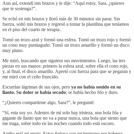
Aun así, extendí mis brazos y le dije: “Aquí estoy, Sara, ¿quieres
que te sostenga?”.
Se echó en mis brazos y lloró más de 30 minutos sin parar. Sin
fuerza, soltó mis brazos y regresó a tomar la plastilina que teníamos
en el piso del cuarto de terapia.
Tomó un trozo azul y formó una esfera. Tomó un trozo rojo y formó
un cono muy puntiagudo. Tomó un trozo amarillo y formó un disco
muy plano.
Me miró, buscando que siguiera sus movimientos. Luego, las tres
piezas en sus manos: primero la esfera azul, sobre ella el cono rojo,
y, al final, el disco amarillo. Apretó con fuerza para que se pegaran y
me miró con el ceño fruncido.
Escurrían lágrimas de sus ojos, pero
ya no había sonido en su
llanto.
Su dolor se había secado
; se había hecho frío y duro.
“¿Quieres compartirme algo, Sara?”, le pregunté.
“Sí, esta soy yo. Adentro de mí solo hay tristeza, una bola fría y
gigante de llanto que no va a parar nunca, una bola que siento que
me traga, sobre todo en las noches cuando todo está oscuro.
Arriba está mi enojo. Estoy furiosa con mi hermano por haberse