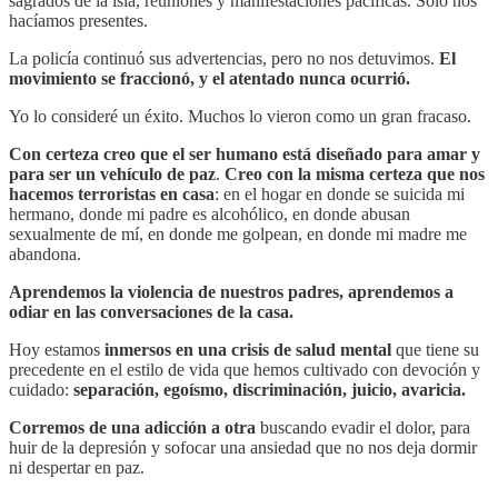
sagrados de la isla, reuniones y manifestaciones pacíficas. Solo nos
hacíamos presentes.
La policía continuó sus advertencias, pero no nos detuvimos.
El
movimiento se fraccionó, y el atentado nunca ocurrió.
Yo lo consideré un éxito. Muchos lo vieron como un gran fracaso.
Con certeza creo que el ser humano está diseñado para amar y
para ser un vehículo de paz
.
Creo con la misma certeza que nos
hacemos terroristas en casa
: en el hogar en donde se suicida mi
hermano, donde mi padre es alcohólico, en donde abusan
sexualmente de mí, en donde me golpean, en donde mi madre me
abandona.
Aprendemos la violencia de nuestros padres, aprendemos a
odiar en las conversaciones de la casa.
Hoy estamos
inmersos en una crisis de salud mental
que tiene su
precedente en el estilo de vida que hemos cultivado con devoción y
cuidado:
separación, egoísmo, discriminación, juicio, avaricia.
Corremos de una adicción a otra
buscando evadir el dolor, para
huir de la depresión y sofocar una ansiedad que no nos deja dormir
ni despertar en paz.