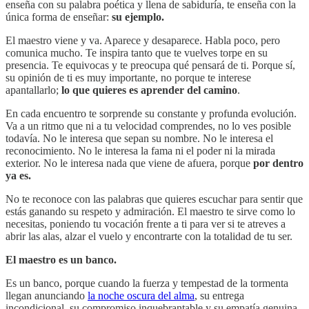
enseña con su palabra poética y llena de sabiduría, te enseña con la
única forma de enseñar:
su ejemplo.
El maestro viene y va. Aparece y desaparece. Habla poco, pero
comunica mucho. Te inspira tanto que te vuelves torpe en su
presencia. Te equivocas y te preocupa qué pensará de ti. Porque sí,
su opinión de ti es muy importante, no porque te interese
apantallarlo;
lo que quieres es aprender del camino
.
En cada encuentro te sorprende su constante y profunda evolución.
Va a un ritmo que ni a tu velocidad comprendes, no lo ves posible
todavía. No le interesa que sepan su nombre. No le interesa el
reconocimiento. No le interesa la fama ni el poder ni la mirada
exterior. No le interesa nada que viene de afuera, porque
por dentro
ya es.
No te reconoce con las palabras que quieres escuchar para sentir que
estás ganando su respeto y admiración. El maestro te sirve como lo
necesitas, poniendo tu vocación frente a ti para ver si te atreves a
abrir las alas, alzar el vuelo y encontrarte con la totalidad de tu ser.
El maestro es un banco.
Es un banco, porque cuando la fuerza y tempestad de la tormenta
llegan anunciando
la noche oscura del alma
, su entrega
incondicional, su compromiso inquebrantable y su empatía genuina