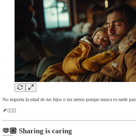
No importa la edad de tus hijos o tus nietos porque nunca es tarde pa
🪶🧙🏼‍♂️
🫶🏼 Sharing is caring