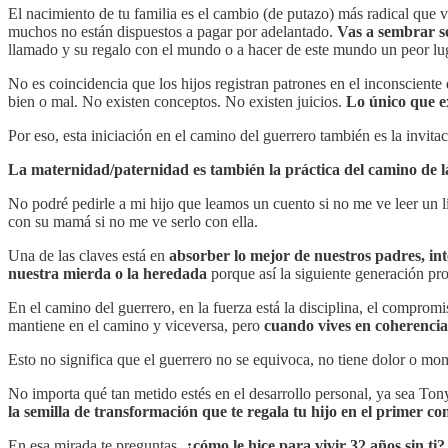
El nacimiento de tu familia es el cambio (de putazo) más radical que v
muchos no están dispuestos a pagar por adelantado.
Vas a sembrar se
llamado y su regalo con el mundo o a hacer de este mundo un peor lug
No es coincidencia que los hijos registran patrones en el inconsciente
bien o mal. No existen conceptos. No existen juicios.
Lo único que ex
Por eso, esta iniciación en el camino del guerrero también es la invita
La maternidad/paternidad es también la práctica del camino de l
No podré pedirle a mi hijo que leamos un cuento si no me ve leer un l
con su mamá si no me ve serlo con ella.
Una de las claves está en
absorber lo mejor de nuestros padres, int
nuestra mierda o la heredada
porque así la siguiente generación pr
En el camino del guerrero, en la fuerza está la disciplina, el compromi
mantiene en el camino y viceversa, pero
cuando vives en coherencia 
Esto no significa que el guerrero no se equivoca, no tiene dolor o m
No importa qué tan metido estés en el desarrollo personal, ya sea To
la semilla de
transformación que te regala tu hijo en el primer con
En esa mirada te preguntas,
¿cómo le hice para vivir 32 años sin ti?