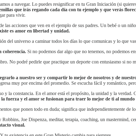
amos a navegar. Lo puedes resignificar en tu Gran Iniciación (si quieres
millas que irás regando cada día con tu ejemplo y que verás flore
ar para vivir.
 de las acciones que ven en el ejemplo de sus padres. Un bebé o un niño 
iste es amor en libertad y unidad.
ción del universo a caminar todos los días lo que comunicas y lo que vas
a coherencia.
Si no podemos dar algo que no tenemos, no podemos ens
ibro. No podré pedirle que practique un deporte con entusiasmo si no m
egrarlo a nuestro ser y compartir lo mejor de nosotros y de nuestro 
ogresa muy por encima del promedio. Se escucha fácil y romántico, per
so y la constancia. En el amor está el propósito, la unidad y la verdad.
la fuerza y el amor se fusionan para traer lo mejor de ti al mundo
omentos que ponen todo en duda; significa que independientemente de lo
ny Robbins, Joe Dispenza, meditar, terapia, coaching, un mastermind, c
tacto visual.
Y tu existencia en este Gran Misterio cambia para siempre.