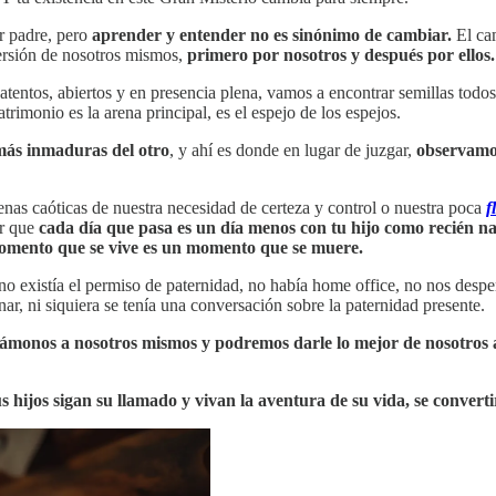
r padre, pero
aprender y entender no es sinónimo de cambiar.
El cam
ersión de nosotros mismos,
primero por nosotros y después por ellos.
 atentos, abiertos y en presencia plena, vamos a encontrar semillas todo
rimonio es la arena principal, es el espejo de los espejos.
 más inmaduras del otro
, y ahí es donde en lugar de juzgar,
observamos
as caóticas de nuestra necesidad de certeza y control o nuestra poca
f
er que
cada día que pasa es un día menos con tu hijo como recién n
omento que se vive es un momento que se muere.
s no existía el permiso de paternidad, no había home office, no nos d
ar, ni siquiera se tenía una conversación sobre la paternidad presente.
onos a nosotros mismos y podremos darle lo mejor de nosotros a
us hijos sigan su llamado y vivan la aventura de su vida, se conver